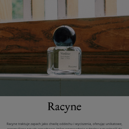
Racyne traktuje zapach jako chwilę oddechu i wyciszenia, oferując unikatowe,
przemyślane rytuały zapachowe, które wprowadzają subtelną naturalność do