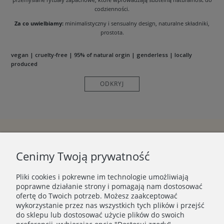
codzienności.
Za co uwielbiamy:
minimalistyczny i sensualny design, naturalne składniki,
prostota.
vegan | cruelty-free | 95% of natural orgin | genderless | locally
produced
ODKRYJ
Cenimy Twoją prywatność
Pliki cookies i pokrewne im technologie umożliwiają
poprawne działanie strony i pomagają nam dostosować
ofertę do Twoich potrzeb. Możesz zaakceptować
wykorzystanie przez nas wszystkich tych plików i przejść
do sklepu lub dostosować użycie plików do swoich