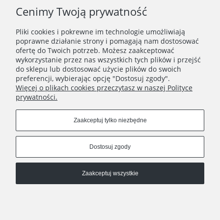
Cenimy Twoją prywatność
Pliki cookies i pokrewne im technologie umożliwiają
poprawne działanie strony i pomagają nam dostosować
ofertę do Twoich potrzeb. Możesz zaakceptować
wykorzystanie przez nas wszystkich tych plików i przejść
do sklepu lub dostosować użycie plików do swoich
preferencji, wybierając opcję "Dostosuj zgody".
Więcej o plikach cookies przeczytasz w naszej Polityce
prywatności.
Sklep stacjonarny
Kontakt
ul. Poznańska 24
00-685 Warszawa
Zaakceptuj tylko niezbędne
Regulamin
+48 786 941 506
Polityka prywatności
Dostosuj zgody
Godziny otwarcia
Zwroty i reklamacje
pon - pt: 11-19
Zaakceptuj wszystkie
sob: 11-18
Wysyłka
Pokaż pełną wersję strony