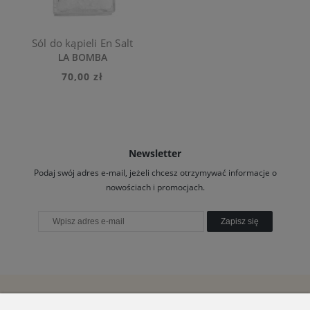
Sól do kąpieli En Salt
LA BOMBA
70,00 zł
Newsletter
Podaj swój adres e-mail, jeżeli chcesz otrzymywać informacje o
nowościach i promocjach.
Zapisz się