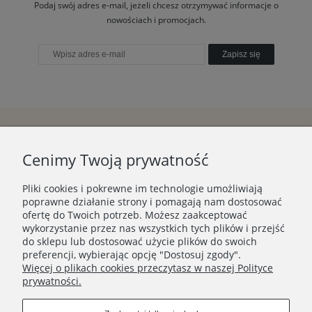
Podaj swój adres e-mail, jeżeli chcesz otrzymywać informacje o
nowościach i promocjach.
Zapisz się
Cenimy Twoją prywatność
Pliki cookies i pokrewne im technologie umożliwiają
poprawne działanie strony i pomagają nam dostosować
ofertę do Twoich potrzeb. Możesz zaakceptować
wykorzystanie przez nas wszystkich tych plików i przejść
do sklepu lub dostosować użycie plików do swoich
preferencji, wybierając opcję "Dostosuj zgody".
Więcej o plikach cookies przeczytasz w naszej Polityce
prywatności.
Sklep stacjonarny
Kontakt
ul. Poznańska 24
00-685 Warszawa