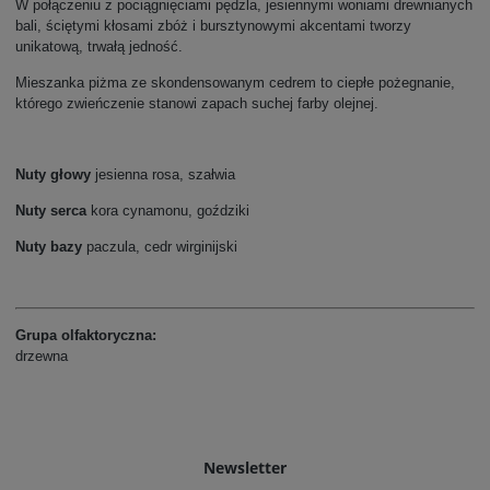
W połączeniu z pociągnięciami pędzla, jesiennymi woniami drewnianych
bali, ściętymi kłosami zbóż i bursztynowymi akcentami tworzy
unikatową, trwałą jedność.
Mieszanka piżma ze skondensowanym cedrem to ciepłe pożegnanie,
którego zwieńczenie stanowi zapach suchej farby olejnej.
Nuty głowy
jesienna rosa, szałwia
Nuty serca
kora cynamonu, goździki
Nuty bazy
paczula, cedr wirginijski
Grupa olfaktoryczna:
drzewna
Newsletter